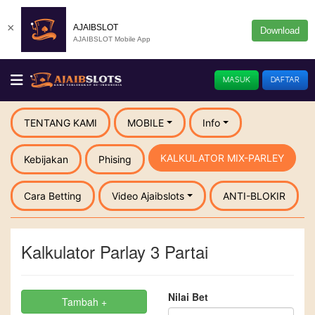
×
AJAIBSLOT
Download
AJAIBSLOT Mobile App
MASUK
DAFTAR
TENTANG KAMI
MOBILE
Info
KALKULATOR MIX-PARLEY
Kebijakan
Phising
Cara Betting
Video Ajaibslots
ANTI-BLOKIR