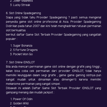
Joker Madness
Lucky Streak
6. Slot Online Spadegaming
Siapa yang tidak tahu Provider Spadegaming ? pasti semua mengenal
penyedia game slot online profesional di Asia. Provider Spadegaming
Didirikan pada tahun 2007 dan kini telah menghadirkan ratusan permainan
slot berkualitas
berikut daftar Game Slot Terbaik Provider Spadegaming yang sangatlah
populer :
Sugar Bonanza
5 Fortune Dragons
Pocket Mon Go
7. Slot Online IDNSLOT
Bila anda mencari permainan game slot online dengan grafik yang tinggi ,
kalian bisa coba cek permainan dari provider IDNSLOT, tidak hanya
memiliki keunggulan dalam segi grafik , game game gaming slotnya pun
sangat mudah untuk dimainkan atau dimengerti karena memiliki
mekanisme permainan yang sangat simpel.
Dibawah ini adalah Daftar Game Slot Terbaik Provider IDNSLOT yang
gampang menang dan mudah jackpot :
Power Of Odin
Golden WIld