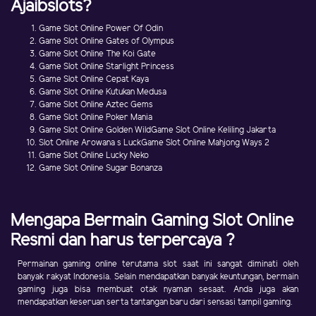
Ajaibslots?
Game Slot Online Power Of Odin
Game Slot Online Gates of Olympus
Game Slot Online The Koi Gate
Game Slot Online Starlight Princess
Game Slot Online Cepat Kaya
Game Slot Online Kutukan Medusa
Game Slot Online Aztec Gems
Game Slot Online Poker Mania
Game Slot Online Golden WildGame Slot Online Keliling Jakarta
Slot Online Arowana s LuckGame Slot Online Mahjong Ways 2
Game Slot Online Lucky Neko
Game Slot Online Sugar Bonanza
Mengapa Bermain Gaming Slot Online
Resmi dan harus terpercaya ?
Permainan gaming online terutama slot saat ini sangat diminati oleh
banyak rakyat Indonesia. Selain mendapatkan banyak keuntungan, bermain
gaming juga bisa membuat otak nyaman sesaat. Anda juga akan
mendapatkan keseruan serta tantangan baru dari sensasi tampil gaming.