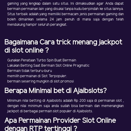
gaming yang lengkap dalam satu situs. Ini dimaksudkan agar Anda dapat
bermain permainan lain yang disukai tanpa kudu berpindah ke situs lainnya.
Situs terbaik adalah yang memiliki bermacam jenis permainan gaming dan
boleh dimainkan selama 24 jam penuh di mana saja dengan telah
mendukung hampir seluruh perangkat.
Bagaimana Cara trick menang jackpot
di slot online ?
Gunakan Penataan Turbo Spin Buat Bermain
Lakukan Betting Saat Bermain Slot Online Pragmatic
Bermain tidak terburu-buru
memilih permainan di Slot Terpopuler.
bermain sesering mungkin di slot promosi
Berapa Minimal bet di Ajaibslots?
Minimum nilai betting di Ajaibslots adalah Rp 200 saja di permainan slot ,
dengan nilai minimum saja anda sudah bisa bermain dan memenangkan
jackpot di berbagai permain slot populer di Ajaibslots.
Apa Permainan Provider Slot Online
dengan RTP tertinggi ?