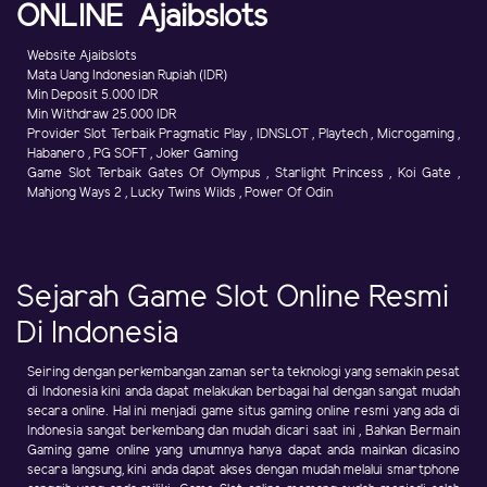
ONLINE Ajaibslots
Website Ajaibslots
Mata Uang Indonesian Rupiah (IDR)
Min Deposit 5.000 IDR
Min Withdraw 25.000 IDR
Provider Slot Terbaik Pragmatic Play , IDNSLOT , Playtech , Microgaming ,
Habanero , PG SOFT , Joker Gaming
Game Slot Terbaik Gates Of Olympus , Starlight Princess , Koi Gate ,
Mahjong Ways 2 , Lucky Twins Wilds , Power Of Odin
Sejarah Game Slot Online Resmi
Di Indonesia
Seiring dengan perkembangan zaman serta teknologi yang semakin pesat
di Indonesia kini anda dapat melakukan berbagai hal dengan sangat mudah
secara online. Hal ini menjadi game situs gaming online resmi yang ada di
Indonesia sangat berkembang dan mudah dicari saat ini , Bahkan Bermain
Gaming game online yang umumnya hanya dapat anda mainkan dicasino
secara langsung, kini anda dapat akses dengan mudah melalui smartphone