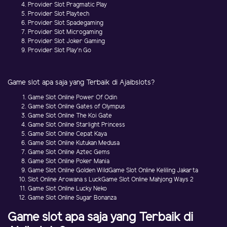
Provider Slot Pragmatic Play
Provider Slot Playtech
Provider Slot Spadegaming
Provider Slot Microgaming
Provider Slot Joker Gaming
Provider Slot Play'n Go
Game slot apa saja yang Terbaik di Ajaibslots?
Game Slot Online Power Of Odin
Game Slot Online Gates of Olympus
Game Slot Online The Koi Gate
Game Slot Online Starlight Princess
Game Slot Online Cepat Kaya
Game Slot Online Kutukan Medusa
Game Slot Online Aztec Gems
Game Slot Online Poker Mania
Game Slot Online Golden WildGame Slot Online Keliling Jakarta
Slot Online Arowana s LuckGame Slot Online Mahjong Ways 2
Game Slot Online Lucky Neko
Game Slot Online Sugar Bonanza
Game slot apa saja yang Terbaik di