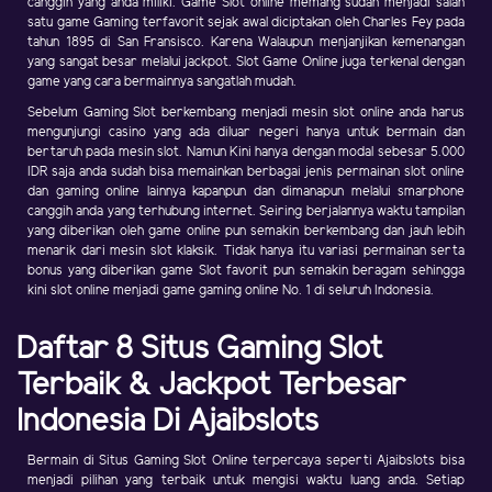
canggih yang anda miliki. Game Slot online memang sudah menjadi salah
satu game Gaming terfavorit sejak awal diciptakan oleh Charles Fey pada
tahun 1895 di San Fransisco. Karena Walaupun menjanjikan kemenangan
yang sangat besar melalui jackpot. Slot Game Online juga terkenal dengan
game yang cara bermainnya sangatlah mudah.
Sebelum Gaming Slot berkembang menjadi mesin slot online anda harus
mengunjungi casino yang ada diluar negeri hanya untuk bermain dan
bertaruh pada mesin slot. Namun Kini hanya dengan modal sebesar 5.000
IDR saja anda sudah bisa memainkan berbagai jenis permainan slot online
dan gaming online lainnya kapanpun dan dimanapun melalui smarphone
canggih anda yang terhubung internet. Seiring berjalannya waktu tampilan
yang diberikan oleh game online pun semakin berkembang dan jauh lebih
menarik dari mesin slot klaksik. Tidak hanya itu variasi permainan serta
bonus yang diberikan game Slot favorit pun semakin beragam sehingga
kini slot online menjadi game gaming online No. 1 di seluruh Indonesia.
Daftar 8 Situs Gaming Slot
Terbaik & Jackpot Terbesar
Indonesia Di Ajaibslots
Bermain di Situs Gaming Slot Online terpercaya seperti Ajaibslots bisa
menjadi pilihan yang terbaik untuk mengisi waktu luang anda. Setiap