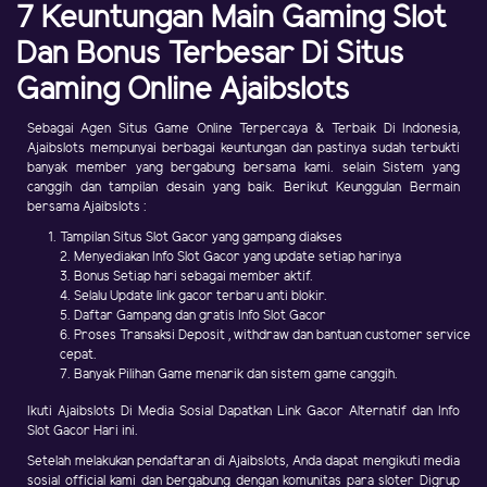
7 Keuntungan Main Gaming Slot
Dan Bonus Terbesar Di Situs
Gaming Online Ajaibslots
Sebagai Agen Situs Game Online Terpercaya & Terbaik Di Indonesia,
Ajaibslots mempunyai berbagai keuntungan dan pastinya sudah terbukti
banyak member yang bergabung bersama kami. selain Sistem yang
canggih dan tampilan desain yang baik. Berikut Keunggulan Bermain
bersama Ajaibslots :
Tampilan Situs Slot Gacor yang gampang diakses
2. Menyediakan Info Slot Gacor yang update setiap harinya
3. Bonus Setiap hari sebagai member aktif.
4. Selalu Update link gacor terbaru anti blokir.
5. Daftar Gampang dan gratis Info Slot Gacor
6. Proses Transaksi Deposit , withdraw dan bantuan customer service
cepat.
7. Banyak Pilihan Game menarik dan sistem game canggih.
Ikuti Ajaibslots Di Media Sosial Dapatkan Link Gacor Alternatif dan Info
Slot Gacor Hari ini.
Setelah melakukan pendaftaran di Ajaibslots, Anda dapat mengikuti media
sosial official kami dan bergabung dengan komunitas para sloter Digrup